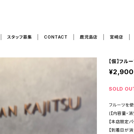
スタッフ募集
CONTACT
鹿児島店
宮崎店
【仮】フルー
¥2,900
SOLD OU
フルーツを使
(【内容量・
【本店限定パ
【到着日が消