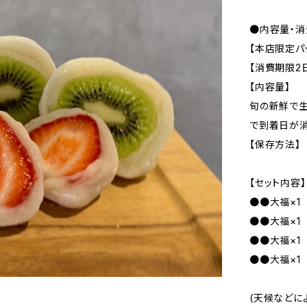
●内容量・消
【本店限定パ
【消費期限2
【内容量】 
旬の新鮮で生
で到着日が消
【保存方法】
【セット内容
●●大福×1
●●大福×1
●●大福×1
●●大福×1
(天候などに